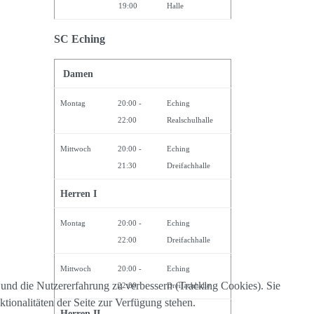
19:00
Halle
SC Eching
Damen
Montag
20:00 -
Eching
22:00
Realschulhalle
Mittwoch
20:00 -
Eching
21:30
Dreifachhalle
Herren I
Montag
20:00 -
Eching
22:00
Dreifachhalle
Mittwoch
20:00 -
Eching
e und die Nutzererfahrung zu verbessern (Tracking Cookies). Sie
22:00
Dreifachhalle
tionalitäten der Seite zur Verfügung stehen.
Herren II