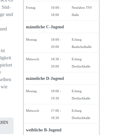
a Süd-
Freitag
16:00 -
Neufahrn TSV
age und
18:00
Halle
männliche C-Jugend
 und
Montag
18:00 -
Eching
20:00
Realschulhalle
ist
igkeit
Mittwoch
18:30 -
Eching
ielort
20:00
Dreifachhalle
e
männliche D-Jugend
selben
 wie
Montag
18:00 -
Eching
19:30
Dreifachhalle
Mittwoch
17:00 -
Eching
18:30
Dreifachhalle
RHIN
weibliche B-Jugend