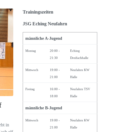
Trainingszeiten
JSG Eching Neufahrn
männliche A-Jugend
Montag
20:00 -
Eching
21:30
Dreifachhalle
Mittwoch
19:00 -
Neufahrn KW
21:00
Halle
Freitag
16:00 -
Neufahrn TSV
18:00
Halle
f
männliche B-Jugend
Mittwoch
19:00 -
Neufahrn KW
bt in
21:00
Halle
ach elf