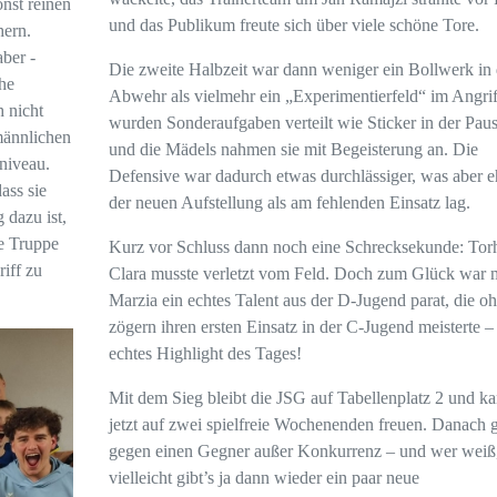
nst reinen
und das Publikum freute sich über viele schöne Tore.
hern.
aber -
Die zweite Halbzeit war dann weniger ein Bollwerk in 
che
Abwehr als vielmehr ein „Experimentierfeld“ im Angrif
h nicht
wurden Sonderaufgaben verteilt wie Sticker in der Pau
männlichen
und die Mädels nahmen sie mit Begeisterung an. Die
niveau.
Defensive war dadurch etwas durchlässiger, was aber e
ass sie
der neuen Aufstellung als am fehlenden Einsatz lag.
 dazu ist,
ie Truppe
Kurz vor Schluss dann noch eine Schrecksekunde: Torh
riff zu
Clara musste verletzt vom Feld. Doch zum Glück war 
Marzia ein echtes Talent aus der D-Jugend parat, die o
zögern ihren ersten Einsatz in der C-Jugend meisterte –
echtes Highlight des Tages!
Mit dem Sieg bleibt die JSG auf Tabellenplatz 2 und ka
jetzt auf zwei spielfreie Wochenenden freuen. Danach g
gegen einen Gegner außer Konkurrenz – und wer weiß
vielleicht gibt’s ja dann wieder ein paar neue