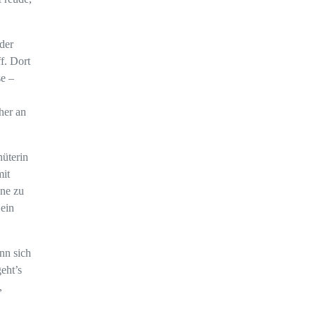
der
f. Dort
se –
her an
üterin
mit
hne zu
 ein
nn sich
eht’s
,