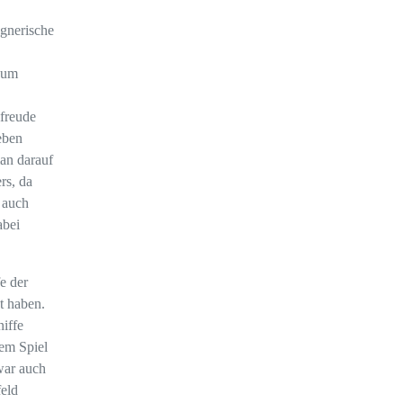
egnerische
 zum
lfreude
eben
an darauf
rs, da
 auch
abei
e der
t haben.
iffe
em Spiel
war auch
feld