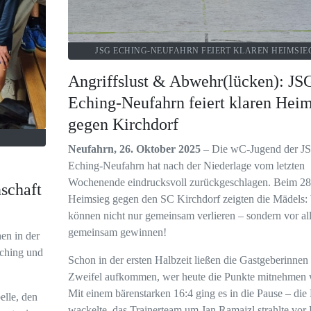
JSG ECHING-NEUFAHRN FEIERT KLAREN HEIMSIE
Angriffslust & Abwehr(lücken): JS
Eching-Neufahrn feiert klaren Hei
gegen Kirchdorf
Neufahrn, 26. Oktober 2025
– Die wC-Jugend der J
Eching-Neufahrn hat nach der Niederlage vom letzten
Wochenende eindrucksvoll zurückgeschlagen. Beim 28
schaft
Heimsieg gegen den SC Kirchdorf zeigten die Mädels:
können nicht nur gemeinsam verlieren – sondern vor al
gemeinsam gewinnen!
en in der
Eching und
Schon in der ersten Halbzeit ließen die Gastgeberinnen
Zweifel aufkommen, wer heute die Punkte mitnehmen 
Mit einem bärenstarken 16:4 ging es in die Pause – die 
elle, den
wackelte, das Trainerteam um Jan Ramajzl strahlte vor 