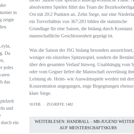
der
absolvierten Spielen führt das Team die Bezirksoberlig
urnier in
Ost mit 20:2 Punkten an. Zehn Siege, nur eine Niederl
g zeigte
ein Torverhältnis von 367:283 bilden die statistische
oßen
Grundlage für eine Saison, die bislang durch Konstanz
mannschaftliche Geschlossenheit geprägt ist.
Leyla,
Was die Saison der JSG bislang besonders auszeichnet, 
eg. Da
weniger ein einzelnes Spitzenspiel, sondern die Beständ
en,
über den gesamten Verlauf hinweg. Unabhängig vom Sp
r jedes
oder vom Gegner liefert die Mannschaft zuverlässig ihr
waren
Leistung ab. Heim- wie Auswärtsspiele werden mit der
ch das
Konzentration angegangen, enge Begegnungen ebenso
klare Siege.
pielzeit
10.FEB.
ZUGRIFFE: 1482
eln und
e
WEITERLESEN: HANDBALL - MB-JUGEND WEITE
 durch ein
AUF MEISTERSCHAFTSKURS