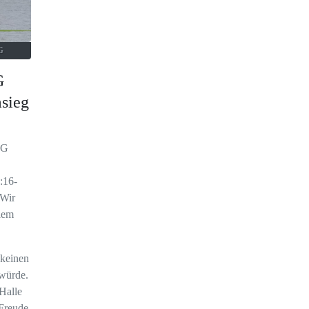
G
G
msieg
SG
:16-
 Wir
lem
 keinen
würde.
Halle
Freude,