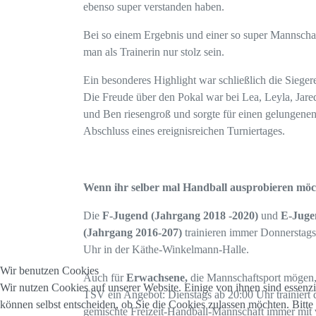
ebenso super verstanden haben.
Bei so einem Ergebnis und einer so super Mannscha
man als Trainerin nur stolz sein.
Ein besonderes Highlight war schließlich die Sieger
Die Freude über den Pokal war bei Lea, Leyla, Jared
und Ben riesengroß und sorgte für einen gelungene
Abschluss eines ereignisreichen Turniertages.
Wenn ihr selber mal Handball ausprobieren möc
Die
F-Jugend (Jahrgang 2018 -2020)
und
E-Juge
(Jahrgang 2016-207)
trainieren immer Donnerstags
Uhr in der Käthe-Winkelmann-Halle.
Wir benutzen Cookies
Auch für
Erwachsene,
die Mannschaftsport mögen, 
Wir nutzen Cookies auf unserer Website. Einige von ihnen sind essenzi
TSV ein Angebot: Dienstags ab 20:00 Uhr trainiert 
können selbst entscheiden, ob Sie die Cookies zulassen möchten. Bitte
gemischte Freizeit-Handball-Mannschaft immer mit v