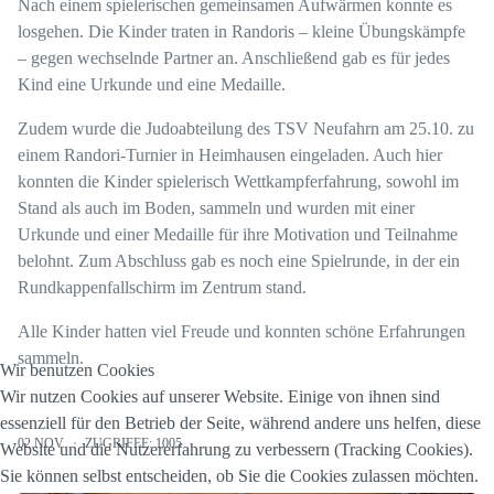
Nach einem spielerischen gemeinsamen Aufwärmen konnte es
losgehen. Die Kinder traten in Randoris – kleine Übungskämpfe
– gegen wechselnde Partner an. Anschließend gab es für jedes
Kind eine Urkunde und eine Medaille.
Zudem wurde die Judoabteilung des TSV Neufahrn am 25.10. zu
einem Randori-Turnier in Heimhausen eingeladen. Auch hier
konnten die Kinder spielerisch Wettkampferfahrung, sowohl im
Stand als auch im Boden, sammeln und wurden mit einer
Urkunde und einer Medaille für ihre Motivation und Teilnahme
belohnt. Zum Abschluss gab es noch eine Spielrunde, in der ein
Rundkappenfallschirm im Zentrum stand.
Alle Kinder hatten viel Freude und konnten schöne Erfahrungen
sammeln.
Wir benutzen Cookies
Wir nutzen Cookies auf unserer Website. Einige von ihnen sind
essenziell für den Betrieb der Seite, während andere uns helfen, diese
02.NOV.
ZUGRIFFE: 1005
Website und die Nutzererfahrung zu verbessern (Tracking Cookies).
Sie können selbst entscheiden, ob Sie die Cookies zulassen möchten.