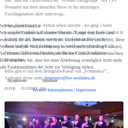
bad“ sind die Tänzerinnen der "Female-Tanzgruppe" des TSV
Neufahrn mit ihrer aktuellen Show in der derzeitigen
Faschingssaison aktiv unterwegs.
Wer „Feminance“ in Aktion sehen möchte - los ging´s beim
Wir benutzen Cookies
Gauschützenball in Hohenbercha am 26. und dem Café Central in
Wir nutzen Cookies auf unserer Website. Einige von ihnen sind
Eching am 28. Januar, weiter am 10. Februar 2024 zum
essenziell für den Betrieb der Seite, während andere uns helfen, diese
Burschenball nach Eching sowie zum Faschingsende am 13.
Website und die Nutzererfahrung zu verbessern (Tracking Cookies).
Februar 2024 beim Faschingstreiben auf dem Neufahrner
Sie können selbst entscheiden, ob Sie die Cookies zulassen möchten.
Marktplatz.
Bitte beachten Sie, dass bei einer Ablehnung womöglich nicht mehr
alle Funktionalitäten der Seite zur Verfügung stehen.
Infos gibt es auf dem Instagram-Kanal von „Feminance“ ,
Anfragen gerne unter
feminance@tsv-neufahrn.de
Akzeptieren
Ablehnen
03.FEB.
ZUGRIFFE: 2616
Weitere Informationen
|
Impressum