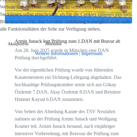
Website und die Nutzererfahrung zu verbessern (Tracking Cookies).
Sie können selbst entscheiden, ob Sie die Cookies zulassen möchten.
Bitte beachten Sie, dass bei einer Ablehnung womöglich nicht mehr
alle Funktionalitäten der Seite zur Verfügung stehen.
Armin Junack legt Prüfung zum 1.DAN mit Bravur ab
Akzeptieren
Ablehnen
Am 28. Juni 2025 wurde in München eine DAN
Weitere Informationen
|
Impressum
Prüfung durchgeführt.
Vor der eigentlichen Prüfung wurde von führenden
Karatemeistern ein Sichtung-Lehrgang abgehalten. Das
hochkarätige Prüfungskomitee setzte sich aus Gökay
Özdemir 7.DAN, Akay Özdemir 8.DAN und Beisitzer
Himmet Kaysal 6.DAN zusammen.
Von Seiten der Abteilung Karate des TSV Neufahrn
nahmen an der Prüfung Arnim Junack und Wolfgang
Kramer teil. Arnim Junack bestand, nach einjähriger
intensiver Vorbereitung, mit Bravour die Prüfung zum